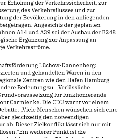
zur Erhöhung der Verkehrssicherheit, zur
sserung des Verkehrsflusses und zur
stung der Bevölkerung in den anliegenden
beigetragen. Angesichts der geplanten
ahnen A14 und A39 sei der Ausbau der B248
logische Ergänzung zur Anpassung an
ige Verkehrsströme.
schaftsförderung Lüchow-Dannenberg:
uzierten und gehandelten Waren in den
egionale Zentren wie den Hafen Hamburg
ndere Bedeutung zu. „Verlässliche
Grundvoraussetzung für funktionierende
betont Carmienke. Die CDU warnt vor einem
Debatte: „Viele Menschen wünschen sich eine
aber gleichzeitig den notwendigen
 ab. Dieser Zielkonflikt lässt sich nur mit
ösen.“Ein weiterer Punkt ist die