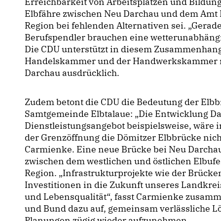
Erreichbarkeit von Arbeitsplätzen und Bildung
Elbfähre zwischen Neu Darchau und dem Amt Ne
Region bei fehlenden Alternativen sei. „Gerad
Berufspendler brauchen eine wetterunabhängi
Die CDU unterstützt in diesem Zusammenhang 
Handelskammer und der Handwerkskammer na
Darchau ausdrücklich.
Zudem betont die CDU die Bedeutung der Elbb
Samtgemeinde Elbtalaue: „Die Entwicklung D
Dienstleistungsangebot beispielsweise, wäre
der Grenzöffnung die Dömitzer Elbbrücke nich
Carmienke. Eine neue Brücke bei Neu Darchau
zwischen dem westlichen und östlichen Elbufe
Region. „Infrastrukturprojekte wie der Brück
Investitionen in die Zukunft unseres Landkreis
und Lebensqualität“, fasst Carmienke zusamm
und Bund dazu auf, gemeinsam verlässliche L
Planungen zügig wieder aufzunehmen.