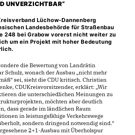
ND UNVERZICHTBAR“
-Kreisverband Lüchow-Dannenberg
chsischen Landesbehörde für Straßenbau
 248 bei Grabow vorerst nicht weiter zu
sich um ein Projekt mit hoher Bedeutung
lich.
sondere die Bewertung von Landrätin
r Schulz, wonach der Ausbau „nicht mehr
mäß“ sei, sieht die CDU kritisch. Christian
nke, CDUKreisvorsitzender, erklärt: „Wir
ktieren die unterschiedlichen Meinungen zu
trukturprojekten, möchten aber deutlich
n, dass gerade im ländlichen Raum
itionen in leistungsfähige Verkehrswege
überholt, sondern dringend notwendig sind.“
orgesehene 2+1-Ausbau mit Überholspur