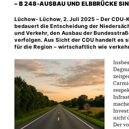
– B 248-AUSBAU UND ELBBRÜCKE SI
Lüchow- Lüchow, 2. Juli 2025 – Der CDU
bedauert die Entscheidung der Niedersä
und Verkehr, den Ausbau der Bundesstraße
verfolgen. Aus Sicht der CDU handelt es 
für die Region – wirtschaftlich wie verkehr
Insbe
Dagma
zeitge
Carmie
respe
Infras
mache
Invest
nicht 
Der v