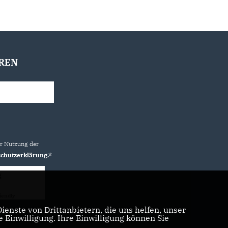
REN
ur Nutzung der
chutzerklärung.*
g
iendly
Captcha ⇗
enste von Drittanbietern, die uns helfen, unser
Einwilligung. Ihre Einwilligung können Sie