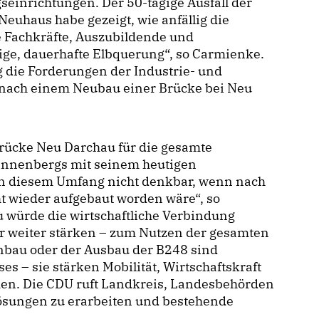
seinrichtungen. Der 50-tägige Ausfall der
uhaus habe gezeigt, wie anfällig die
e Fachkräfte, Auszubildende und
ge, dauerhafte Elbquerung“, so Carmienke.
die Forderungen der Industrie- und
ch einem Neubau einer Brücke bei Neu
rücke Neu Darchau für die gesamte
annenbergs mit seinem heutigen
 in diesem Umfang nicht denkbar, wenn nach
t wieder aufgebaut worden wäre“, so
 würde die wirtschaftliche Verbindung
r weiter stärken – zum Nutzen der gesamten
enbau oder der Ausbau der B248 sind
es – sie stärken Mobilität, Wirtschaftskraft
en. Die CDU ruft Landkreis, Landesbehörden
ösungen zu erarbeiten und bestehende