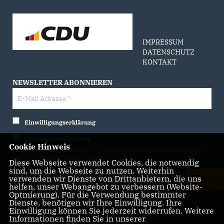
IMPRESSUM
DATENSCHUTZ
KONTAKT
NEWSLETTER ABONNIEREN
Einwilligungserklärung
Datenschutzerklärung
Cookie Hinweis
Hiermit berechtige ich die CDU Berlin zur Nutzung der Daten im Sinn
der nachfolgenden
Datenschutzerklärung.*
Diese Webseite verwendet Cookies, die notwendig
sind, um die Webseite zu nutzen. Weiterhin
verwenden wir Dienste von Drittanbietern, die uns
Anti-Roboter-Verifizierung
helfen, unser Webangebot zu verbessern (Website-
Hier klicken
Optmierung). Für die Verwendung bestimmter
Friendly
Captcha ⇗
Dienste, benötigen wir Ihre Einwilligung. Ihre
Einwilligung können Sie jederzeit widerrufen. Weitere
Informationen finden Sie in unserer