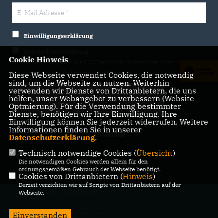
Einwilligungserklärung
Datenschutzerklärung
Cookie Hinweis
Hiermit berechtige ich die CDU Berlin zur Nutzung der Daten im Sinn
der nachfolgenden
Datenschutzerklärung.*
Diese Webseite verwendet Cookies, die notwendig
sind, um die Webseite zu nutzen. Weiterhin
verwenden wir Dienste von Drittanbietern, die uns
Anti-Roboter-Verifizierung
helfen, unser Webangebot zu verbessern (Website-
Hier klicken
Optmierung). Für die Verwendung bestimmter
Friendly
Captcha ⇗
Dienste, benötigen wir Ihre Einwilligung. Ihre
Einwilligung können Sie jederzeit widerrufen. Weitere
Informationen finden Sie in unserer
Datenschutzerklärung
.
Technisch notwendige Cookies (
Übersicht
)
* Pflichtfeld!
Die notwendigen Cookies werden allein für den
ordnungsgemäßen Gebrauch der Webseite benötigt.
Cookies von Drittanbietern (
Hinweis
)
Derzeit verzichten wir auf Scripte von Drittanbietern auf der
@2026 CDU Kreisverband Lüchow-
Webseite.
Dannenberg
Alle Rechte vorbehalten.
Einverstanden