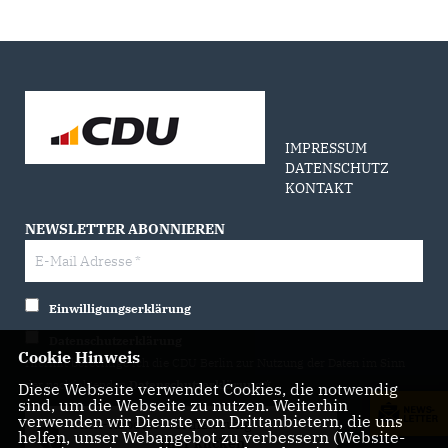
IMPRESSUM
DATENSCHUTZ
KONTAKT
NEWSLETTER ABONNIEREN
Einwilligungserklärung
Datenschutzerklärung
Cookie Hinweis
Hiermit berechtige ich die CDU Berlin zur Nutzung der Daten im Sinn
der nachfolgenden
Datenschutzerklärung.*
Diese Webseite verwendet Cookies, die notwendig
sind, um die Webseite zu nutzen. Weiterhin
verwenden wir Dienste von Drittanbietern, die uns
Anti-Roboter-Verifizierung
helfen, unser Webangebot zu verbessern (Website-
Hier klicken